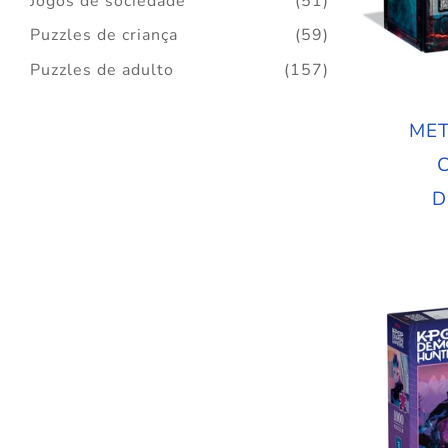
Jogos de sociedade
(51)
Puzzles de criança
(59)
Puzzles de adulto
(157)
ME
D