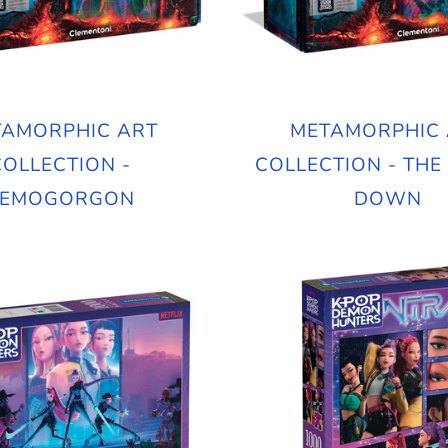
TAMORPHIC ART
METAMORPHIC 
COLLECTION -
COLLECTION - THE
EMOGORGON
DOWN