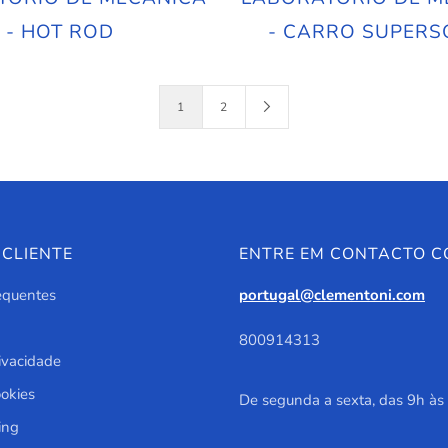
- HOT ROD
- CARRO SUPERS
1
2
 CLIENTE
ENTRE EM CONTACTO 
equentes
portugal@clementoni.com
800914313
rivacidade
ookies
De segunda a sexta, das 9h às
ing