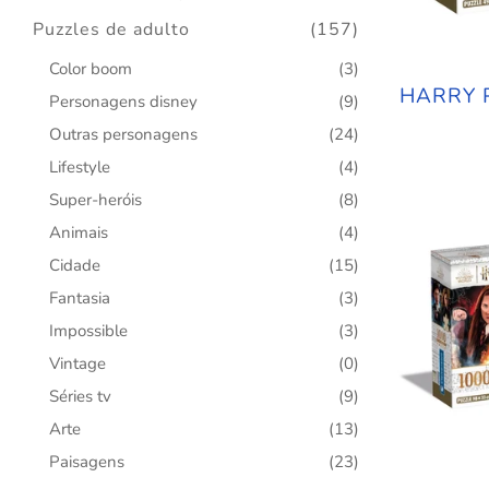
Puzzles de adulto
(157)
Color boom
(3)
HARRY 
Personagens disney
(9)
Outras personagens
(24)
Lifestyle
(4)
Super-heróis
(8)
Animais
(4)
Cidade
(15)
Fantasia
(3)
Impossible
(3)
Vintage
(0)
Séries tv
(9)
Arte
(13)
Paisagens
(23)