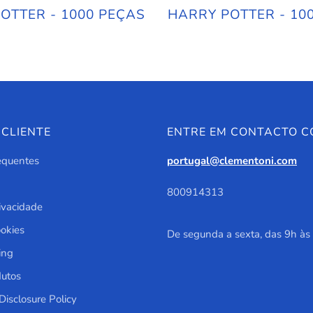
OTTER - 1000 PEÇAS
HARRY POTTER - 10
 CLIENTE
ENTRE EM CONTACTO 
equentes
portugal@clementoni.com
800914313
rivacidade
ookies
De segunda a sexta, das 9h às
ing
dutos
 Disclosure Policy